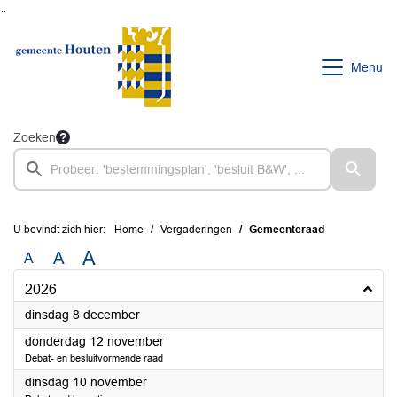
Ga naar de inhoud van deze pagina
Ga naar het zoeken
Ga naar het menu
Menu
Zoeken
U bevindt zich hier:
Home
Vergaderingen
Gemeenteraad
A
A
A
2026
2026
dinsdag 8 december
2026
donderdag 12 november
Debat- en besluitvormende raad
2026
dinsdag 10 november