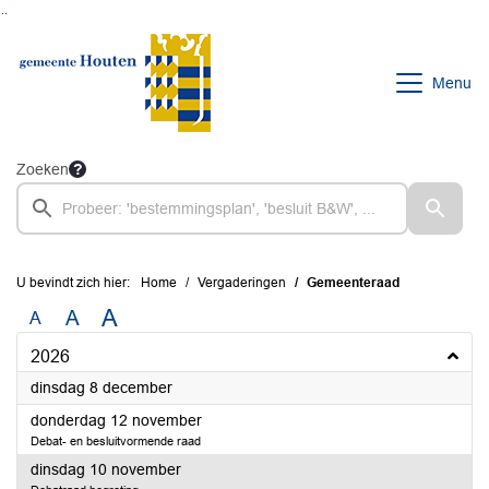
Ga naar de inhoud van deze pagina
Ga naar het zoeken
Ga naar het menu
Menu
Zoeken
U bevindt zich hier:
Home
Vergaderingen
Gemeenteraad
A
A
A
2026
2026
dinsdag 8 december
2026
donderdag 12 november
Debat- en besluitvormende raad
2026
dinsdag 10 november