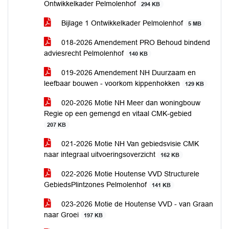
Ontwikkelkader Pelmolenhof
294 KB
Bijlage 1 Ontwikkelkader Pelmolenhof
5 MB
018-2026 Amendement PRO Behoud bindend
adviesrecht Pelmolenhof
140 KB
019-2026 Amendement NH Duurzaam en
leefbaar bouwen - voorkom kippenhokken
129 KB
020-2026 Motie NH Meer dan woningbouw
Regie op een gemengd en vitaal CMK-gebied
207 KB
021-2026 Motie NH Van gebiedsvisie CMK
naar integraal uitvoeringsoverzicht
162 KB
022-2026 Motie Houtense VVD Structurele
GebiedsPlintzones Pelmolenhof
141 KB
023-2026 Motie de Houtense VVD - van Graan
naar Groei
197 KB