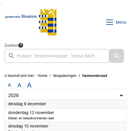
Ga naar de inhoud van deze pagina
Ga naar het zoeken
Ga naar het menu
Menu
Zoeken
U bevindt zich hier:
Home
Vergaderingen
Gemeenteraad
A
A
A
2026
2026
dinsdag 8 december
2026
donderdag 12 november
Debat- en besluitvormende raad
2026
dinsdag 10 november