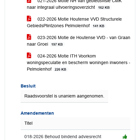
021-2026 Motie NH Van gebiedsvisie CMK
naar integraal uitvoeringsoverzicht
162 KB
022-2026 Motie Houtense VVD Structurele
GebiedsPlintzones Pelmolenhof
141 KB
023-2026 Motie de Houtense VVD - van Graan
naar Groei
197 KB
024-2026 Motie ITH Voorkom
woningspeculatie en bescherm woningen inwoners -
Pelmolenhof
226 KB
Besluit
Raadsvoorstel is unaniem aangenomen.
Amendementen
Titel
018-2026 Behoud bindend adviesrecht