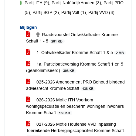
Partij ITH (9), Partij NatúúrlijkHouten (3), Partij PRO
voor
(5), Partij SGP (2), Partij Volt (1), Partij VVD (3)
Bijlagen
Raadsvoorstel Ontwikkelkader Kromme
Schaft 1 - 5
281 KB
1. Ontwikkelkader Kromme Schaft 1 & 5
2 MB
1a. Participatieverslag Kromme Schaft 1 en 5
(geanonimiseerd)
308 KB
025-2026 Amendement PRO Behoud bindend
adviesrecht Kromme Schaft
138 KB
026-2026 Motie ITH Voorkom
woningspeculatie en bescherm woningen inwoners
Kromme Schaft
156 KB
027-2026 Motie Houtense VVD Inpassing
Toereikende Herbergingscapaciteit Kromme Schaft