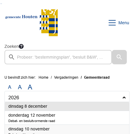
Ga naar de inhoud van deze pagina
Ga naar het zoeken
Ga naar het menu
Menu
Zoeken
U bevindt zich hier:
Home
Vergaderingen
Gemeenteraad
A
A
A
2026
2026
dinsdag 8 december
2026
donderdag 12 november
Debat- en besluitvormende raad
2026
dinsdag 10 november