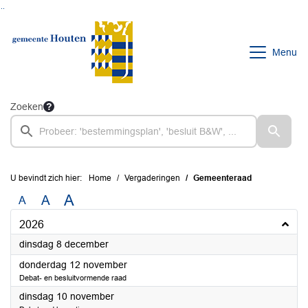
Ga naar de inhoud van deze pagina
Ga naar het zoeken
Ga naar het menu
Menu
Zoeken
U bevindt zich hier:
Home
Vergaderingen
Gemeenteraad
A
A
A
2026
2026
dinsdag 8 december
2026
donderdag 12 november
Debat- en besluitvormende raad
2026
dinsdag 10 november