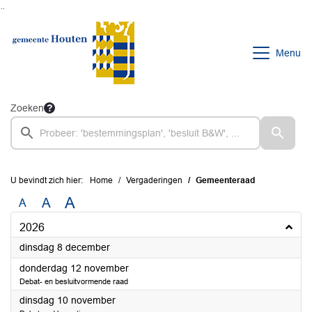
Ga naar de inhoud van deze pagina
Ga naar het zoeken
Ga naar het menu
Menu
Zoeken
U bevindt zich hier:
Home
Vergaderingen
Gemeenteraad
A
A
A
2026
2026
dinsdag 8 december
2026
donderdag 12 november
Debat- en besluitvormende raad
2026
dinsdag 10 november