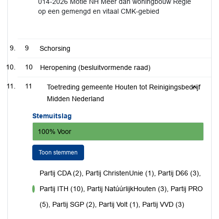
014-2026 Motie NH Meer dan woningbouw Regie
op een gemengd en vitaal CMK-gebied
9
Schorsing
10
Heropening (besluitvormende raad)
11
Toetreding gemeente Houten tot Reinigingsbedrijf
Midden Nederland
Stemuitslag
100% Voor
Toon stemmen
Partij CDA (2), Partij ChristenUnie (1), Partij D66 (3),
Partij ITH (10), Partij NatúúrlijkHouten (3), Partij PRO
voor
(5), Partij SGP (2), Partij Volt (1), Partij VVD (3)