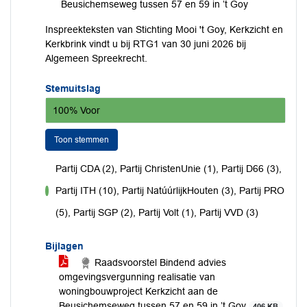
Beusichemseweg tussen 57 en 59 in ’t Goy
Inspreekteksten van Stichting Mooi 't Goy, Kerkzicht en
Kerkbrink vindt u bij RTG1 van 30 juni 2026 bij
Algemeen Spreekrecht.
Stemuitslag
100% Voor
Toon stemmen
Partij CDA (2), Partij ChristenUnie (1), Partij D66 (3),
Partij ITH (10), Partij NatúúrlijkHouten (3), Partij PRO
voor
(5), Partij SGP (2), Partij Volt (1), Partij VVD (3)
Bijlagen
Raadsvoorstel Bindend advies
omgevingsvergunning realisatie van
woningbouwproject Kerkzicht aan de
Beusichemseweg tussen 57 en 59 in ’t Goy
406 KB