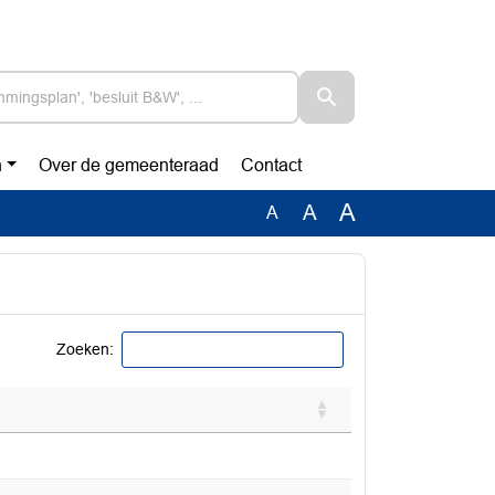
n
Over de gemeenteraad
Contact
A
A
A
Zoeken: