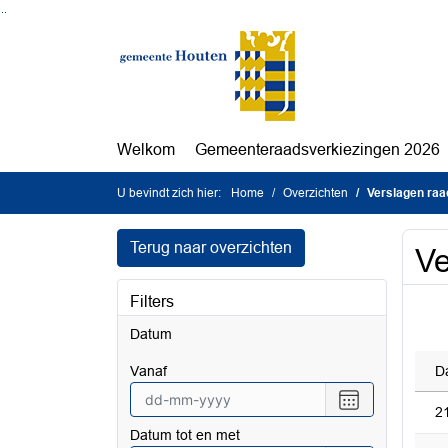
Ga naar de inhoud van deze pagina
Ga naar het zoeken
Ga naar het menu
Welkom
Gemeenteraadsverkiezingen 2026
U bevindt zich hier:
Home
Overzichten
Verslagen raa
Terug naar overzichten
Ve
Filters
Datum
vanaf
D
Selecteer
2
een
Datum tot en met
datum