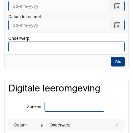
Selecte
een
Datum tot en met
datum
vanaf
Selecte
een
datum
Onderwerp
tot
en
met
Wis
Digitale leeromgeving
Zoeken:
Datum
Onderwerp