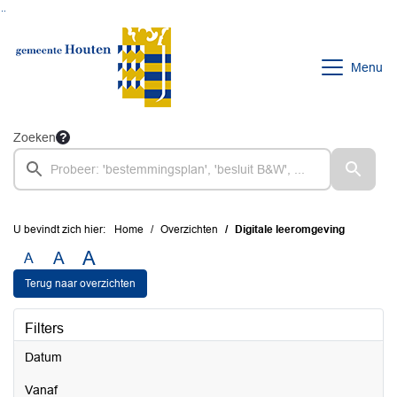
Ga naar de inhoud van deze pagina
Ga naar het zoeken
Ga naar het menu
Menu
Zoeken
U bevindt zich hier:
Home
Overzichten
Digitale leeromgeving
A
A
A
Terug naar overzichten
Filters
Datum
vanaf