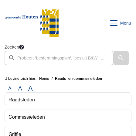
Ga naar de inhoud van deze pagina
Ga naar het zoeken
Ga naar het menu
Menu
Zoeken
U bevindt zich hier:
Home
Raads- en commissieleden
A
A
A
Raadsleden
Commissieleden
Griffie