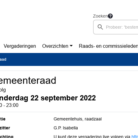
Zoeken
Vergaderingen
Overzichten
Raads- en commissielede
aad
emeenteraad
olg
nderdag 22 september 2022
0 - 23:00
tie
Gemeentehuis, raadzaal
itter
G.P. Isabella
ichting
U kunt deze vergadering live volgen via
htt