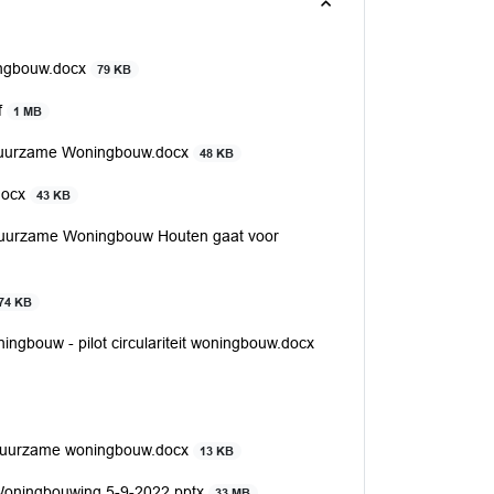
ingbouw.docx
79 KB
f
1 MB
Duurzame Woningbouw.docx
48 KB
docx
43 KB
urzame Woningbouw Houten gaat voor
74 KB
gbouw - pilot circulariteit woningbouw.docx
 duurzame woningbouw.docx
13 KB
Woningbouwing 5-9-2022.pptx
33 MB