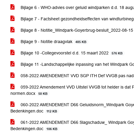
Bijlage 6 - WHO-advies over geluid windparken d.d. 18 au
Bijlage 7 - Factsheet gezondheidseffecten van windturbinege
Bijlage 8 - Notitie_Windpark-Goyerbrug-besluit_2022-08-1
Bijlage 9 - Notitie draagvlak
485 KB
Bijlage 10 -Collegevoorstel d.d. 15 maart 2022
576 KB
Bijlage 11 -Landschappelijke inpassing van het Windpark 
058-2022 AMENDEMENT VVD SGP ITH Def VVGB pas nadat R
059-2022 Amendement VVD Uitstel VVGB tot helder is dat P
normen.docx
50 KB
060-2022 AMENDEMENT D66 Geluidsnorm_Windpark Goyerb
Bedenkingen.doc
112 KB
061-2022 AMENDEMENT D66 Slagschaduw_ Windpark Goyer
Bedenkingen.doc
106 KB