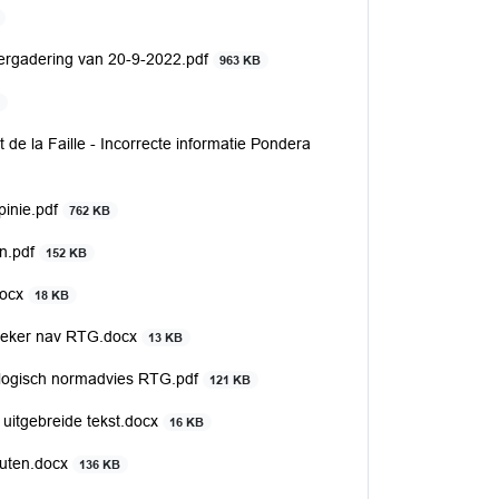
vergadering van 20-9-2022.pdf
963 KB
B
e la Faille - Incorrecte informatie Pondera
pinie.pdf
762 KB
en.pdf
152 KB
docx
18 KB
preker nav RTG.docx
13 KB
ologisch normadvies RTG.pdf
121 KB
 uitgebreide tekst.docx
16 KB
outen.docx
136 KB