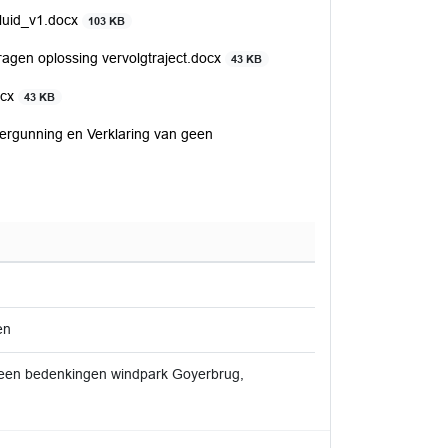
luid_v1.docx
103 KB
ragen oplossing vervolgtraject.docx
43 KB
ocx
43 KB
rgunning en Verklaring van geen
en
n geen bedenkingen windpark Goyerbrug,