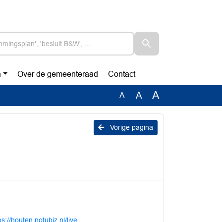
n
Over de gemeenteraad
Contact
A
A
A
Vorige pagina
ps://houten.notubiz.nl/live