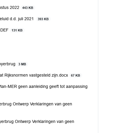
gustus 2022
443 KB
luid d.d. juli 2021
393 KB
5 DEF
131 KB
Goyerbrug
3 MB
ijksnormen vastgesteld zijn.docx
67 KB
lan-MER geen aanleiding geeft tot aanpassing
rug Ontwerp Verklaringen van geen
brug Ontwerp Verklaringen van geen