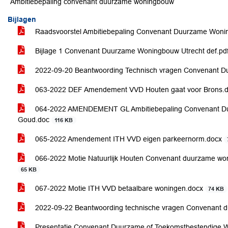
Ambitiebepaling convenant duurzame woningbouw
Bijlagen
Raadsvoorstel Ambitiebepaling Convenant Duurzame Won
Bijlage 1 Convenant Duurzame Woningbouw Utrecht def.pd
2022-09-20 Beantwoording Technisch vragen Convenant 
063-2022 DEF Amendement VVD Houten gaat voor Brons.
064-2022 AMENDEMENT GL Ambitiebepaling Convenant Du
Goud.doc
116 KB
065-2022 Amendement ITH VVD eigen parkeernorm.docx
066-2022 Motie Natuurlijk Houten Convenant duurzame wonin
65 KB
067-2022 Motie ITH VVD betaalbare woningen.docx
74 KB
2022-09-22 Beantwoording technische vragen Convenant
Presentatie Convenant Duurzame of Toekomstbestendige 