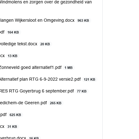
 Windmolens en zorgen over de gezondheid van
elangen Wijkersloot en Omgeving.docx
963 KB
pdf
164 KB
olledige tekst.docx
20 KB
ocx
13 KB
Zonneveld goed alternatief1.pdf
1 MB
lternatief plan RTG 6-9-2022 versie2.pdf
121 KB
ngRES RTG Goyerbrug 6 september.pdf
77 KB
. Redichem-de Geeren.pdf
265 KB
.pdf
625 KB
ocx
31 KB
oyerbrug.docx
16 KB