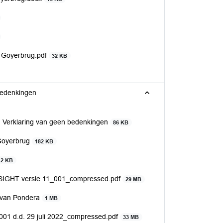
k Goyerbrug.pdf
32 KB
bedenkingen
 Verklaring van geen bedenkingen
86 KB
 Goyerbrug
182 KB
42 KB
P SIGHT versie 11_001_compressed.pdf
29 MB
2 van Pondera
1 MB
001 d.d. 29 juli 2022_compressed.pdf
33 MB