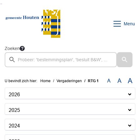
Ga naar de inhoud van deze pagina
Ga naar het zoeken
Ga naar het menu
Menu
Zoeken
A
A
A
U bevindt zich hier:
Home
Vergaderingen
RTG 1
2026
2025
2024