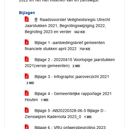
2022 en het niet indienen van en zienswijze.
Bijlagen
Raadsvoorstel Veiligheidsregio Utrecht
Jaarstukken 2021, Begrotingswijziging 2022,
Begroting 2023 en verder
562 KB
Bijlage 1 -aanbiedingsbrief gemeenten
financiele stukken april 2022
759 KB
Bijlage 2 - 20220415 Voorlopige jaarstukken
2021(versie gemeenten)
2 MB
Bijlage 3 - Infographic jaaroverzicht 2021
2 MB
Bijlage 4 - Gemeentelijke rapportage 2021
Houten
1 MB
Bijlage 5 -AB20220328-06-5 Bijlage D -
Zienswijzen Kadernota 2023_0
1 MB
Bijlage 6 - VRU ontwerpbegroting 2023_