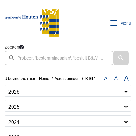
Ga naar de inhoud van deze pagina
Ga naar het zoeken
Ga naar het menu
Menu
Zoeken
A
A
A
U bevindt zich hier:
Home
Vergaderingen
RTG 1
2026
2025
2024