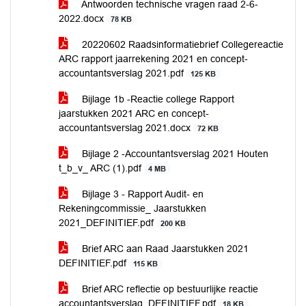
Antwoorden technische vragen raad 2-6-
2022.docx
78 KB
20220602 Raadsinformatiebrief Collegereactie
ARC rapport jaarrekening 2021 en concept-
accountantsverslag 2021.pdf
125 KB
Bijlage 1b -Reactie college Rapport
jaarstukken 2021 ARC en concept-
accountantsverslag 2021.docx
72 KB
Bijlage 2 -Accountantsverslag 2021 Houten
t_b_v_ ARC (1).pdf
4 MB
Bijlage 3 - Rapport Audit- en
Rekeningcommissie_ Jaarstukken
2021_DEFINITIEF.pdf
200 KB
Brief ARC aan Raad Jaarstukken 2021
DEFINITIEF.pdf
115 KB
Brief ARC reflectie op bestuurlijke reactie
accountantsverslag_DEFINITIEF.pdf
18 KB