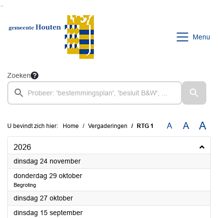
Ga naar de inhoud van deze pagina
Ga naar het zoeken
Ga naar het menu
Menu
Zoeken
A
A
A
U bevindt zich hier:
Home
Vergaderingen
RTG 1
2026
2026
dinsdag 24 november
2026
donderdag 29 oktober
Begroting
2026
dinsdag 27 oktober
2026
dinsdag 15 september