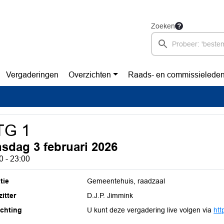
Zoeken
Vergaderingen
Overzichten
Raads- en commissielede
TG 1
nsdag 3 februari 2026
0 - 23:00
tie
Gemeentehuis, raadzaal
itter
D.J.P. Jimmink
ichting
U kunt deze vergadering live volgen via
htt