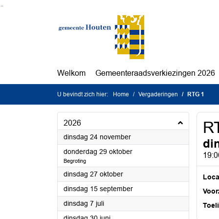
Ga naar de inhoud van deze pagina
Ga naar het zoeken
Ga naar het menu
Welkom
Gemeenteraadsverkiezingen 2026
U bevindt zich hier:
Home
Vergaderingen
RTG 1
2026
R
2026
dinsdag 24 november
di
2026
donderdag 29 oktober
19:0
Begroting
2026
dinsdag 27 oktober
Loca
2026
dinsdag 15 september
Voorz
2026
dinsdag 7 juli
Toel
2026
dinsdag 30 juni