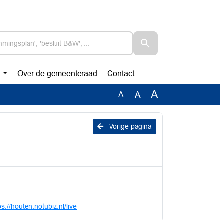
n
Over de gemeenteraad
Contact
A
A
A
Vorige pagina
ps://houten.notubiz.nl/live