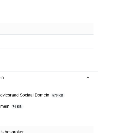
in
 Adviesraad Sociaal Domein
578 KB
Domein
71 KB
 is besproken.