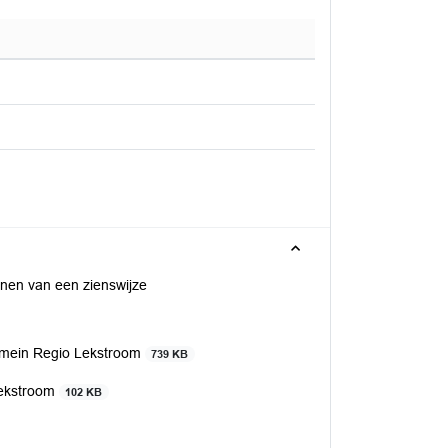
enen van een zienswijze
omein Regio Lekstroom
739 KB
Lekstroom
102 KB