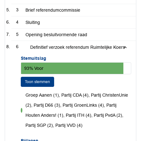
3
Brief referendumcommissie
4
Sluiting
5
Opening besluitvormende raad
6
Definitief verzoek referendum Ruimtelijke Koers
Stemuitslag
93% Voor
Toon stemmen
Groep Aanen (1), Partij CDA (4), Partij ChristenUnie
(2), Partij D66 (3), Partij GroenLinks (4), Partij
voor
Houten Anders! (1), Partij ITH (4), Partij PvdA (2),
Partij SGP (2), Partij VVD (4)
Bijlagen