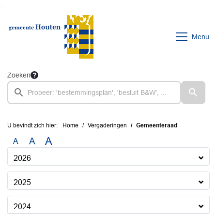
Ga naar de inhoud van deze pagina
Ga naar het zoeken
Ga naar het menu
Menu
Zoeken
U bevindt zich hier:
Home
Vergaderingen
Gemeenteraad
A
A
A
2026
2025
2024