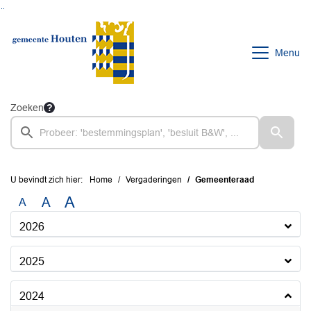
Ga naar de inhoud van deze pagina
Ga naar het zoeken
Ga naar het menu
Menu
Zoeken
U bevindt zich hier:
Home
Vergaderingen
Gemeenteraad
A
A
A
2026
2025
2024