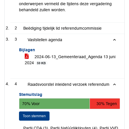
onderwerpen vermeld die tijdens deze vergadering
behandeld zullen worden.
2
Beëdiging tijdelijk lid referendumcommissie
3
Vaststellen agenda
Bijlagen
2024-06-13_Gemeenteraad_Agenda 13 juni
2024
59 KB
4
Raadsvoorstel inleidend verzoek referendum
Stemuitslag
70% Voor
30% Tegen
Toon stemmen
Partij CDA (3), Partij NatúúrlijkHouten (4), Partij VVD