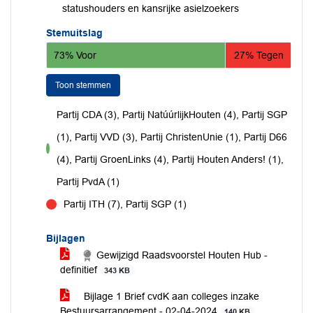
statushouders en kansrijke asielzoekers
Stemuitslag
73% Voor
27% Tegen
Toon stemmen
Partij CDA (3), Partij NatúúrlijkHouten (4), Partij SGP
(1), Partij VVD (3), Partij ChristenUnie (1), Partij D66
voor
(4), Partij GroenLinks (4), Partij Houten Anders! (1),
Partij PvdA (1)
Partij ITH (7), Partij SGP (1)
tegen
Bijlagen
Gewijzigd Raadsvoorstel Houten Hub -
definitief
343 KB
Bijlage 1 Brief cvdK aan colleges inzake
Bestuursarrangement - 02-04-2024
140 KB