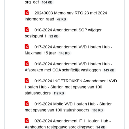
org_def
104 KB
20240603 Memo nav RTG 23 mei 2024
informeren raad
42 KB
016-2024 Amendement SGP wijzigen
beslispunt 1
92 KB
017-2024 Amendement VVD Houten Hub -
Maximaal 15 jaar
145 KB
018-2024 Amendement VVD Houten Hub -
Afspraken met COA schriftelijk vastleggen
143 KB
019-2024 INGETROKKEN Amendement VVD
Houten Hub - Starten met opvang van 100
statushouders
112 KB
019-2024 Motie VVD Houten Hub - Starten
met opvang van 100 statushouders
106 KB
020-2024 Amendement ITH Houten Hub -
Aanhouden restopgave spreidingswet
94 KB