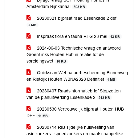
Bijlage vraag SGP Floating Homes in
Amsterdam Rijnkanaal
503 KB
20230321 bijpraat raad Essenkade 2 def
2 MB
Inspraak flora en fauna RTG 23 mei
43 KB
2024-06-03 Technische vraag en antwoord
GroenLinks Houten Hub in relatie tot de
spreidingswet
16 KB
Quickscan Wet natuurbescherming Binnenweg
en Rietdijk Houten WBNA2328 Definitief
1 MB
20230407 Raadsinformatiebrief Stopzetten
van de planuitwerking Essenkade 2
213 KB
20230530 Vertrouwelijk bijpraat Houten HUB
DEF
11 MB
20230714 RIB Tijdelijke huisvesting van
asielzoekers_ spoedzoekers en maatschappelijke