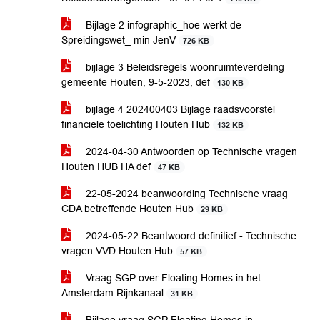
Bijlage 2 infographic_hoe werkt de
Spreidingswet_ min JenV
726 KB
bijlage 3 Beleidsregels woonruimteverdeling
gemeente Houten, 9-5-2023, def
130 KB
bijlage 4 202400403 Bijlage raadsvoorstel
financiele toelichting Houten Hub
132 KB
2024-04-30 Antwoorden op Technische vragen
Houten HUB HA def
47 KB
22-05-2024 beanwoording Technische vraag
CDA betreffende Houten Hub
29 KB
2024-05-22 Beantwoord definitief - Technische
vragen VVD Houten Hub
57 KB
Vraag SGP over Floating Homes in het
Amsterdam Rijnkanaal
31 KB