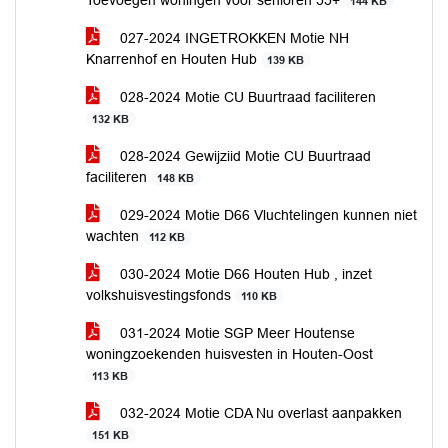
Toevoegen woningen voor senioren 55+
144 KB
027-2024 INGETROKKEN Motie NH
Knarrenhof en Houten Hub
139 KB
028-2024 Motie CU Buurtraad faciliteren
132 KB
028-2024 Gewijziid Motie CU Buurtraad
faciliteren
148 KB
029-2024 Motie D66 Vluchtelingen kunnen niet
wachten
112 KB
030-2024 Motie D66 Houten Hub , inzet
volkshuisvestingsfonds
110 KB
031-2024 Motie SGP Meer Houtense
woningzoekenden huisvesten in Houten-Oost
113 KB
032-2024 Motie CDA Nu overlast aanpakken
151 KB