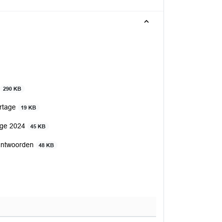
290 KB
rtage
19 KB
age 2024
45 KB
 antwoorden
48 KB