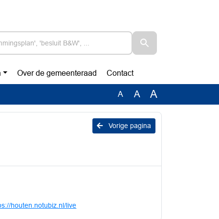
n
Over de gemeenteraad
Contact
A
A
A
Vorige pagina
ps://houten.notubiz.nl/live