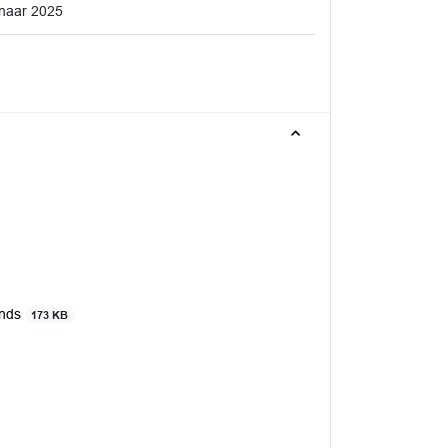
 naar 2025
onds
173 KB