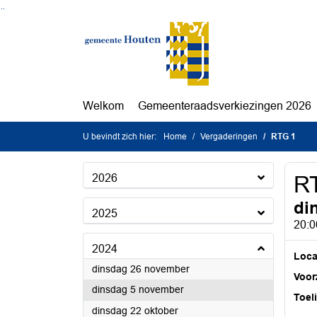
Ga naar de inhoud van deze pagina
Ga naar het zoeken
Ga naar het menu
Welkom
Gemeenteraadsverkiezingen 2026
U bevindt zich hier:
Home
Vergaderingen
RTG 1
2026
R
di
2025
20:0
2024
Loca
2024
dinsdag 26 november
Voorz
2024
dinsdag 5 november
Toel
2024
dinsdag 22 oktober