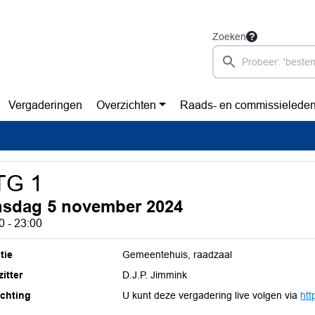
Zoeken
Vergaderingen
Overzichten
Raads- en commissielede
TG 1
nsdag 5 november 2024
0 - 23:00
tie
Gemeentehuis, raadzaal
itter
D.J.P. Jimmink
ichting
U kunt deze vergadering live volgen via
htt