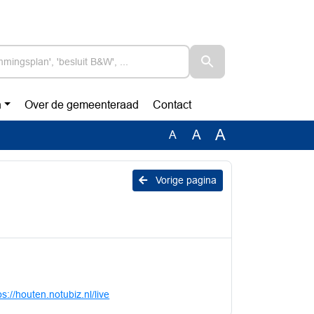
n
Over de gemeenteraad
Contact
A
A
A
Vorige pagina
ps://houten.notubiz.nl/live