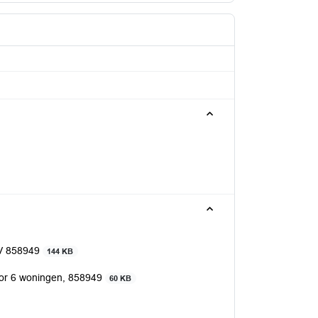
OV 858949
144 KB
oor 6 woningen, 858949
60 KB