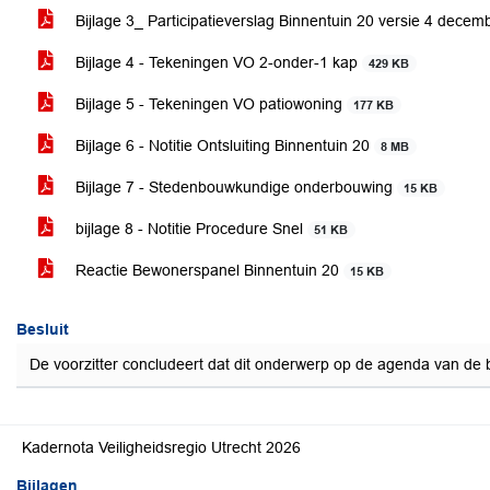
Bijlage 3_ Participatieverslag Binnentuin 20 versie 4 dece
Bijlage 4 - Tekeningen VO 2-onder-1 kap
429 KB
Bijlage 5 - Tekeningen VO patiowoning
177 KB
Bijlage 6 - Notitie Ontsluiting Binnentuin 20
8 MB
Bijlage 7 - Stedenbouwkundige onderbouwing
15 KB
bijlage 8 - Notitie Procedure Snel
51 KB
Reactie Bewonerspanel Binnentuin 20
15 KB
Besluit
De voorzitter concludeert dat dit onderwerp op de agenda van de
Kadernota Veiligheidsregio Utrecht 2026
Bijlagen