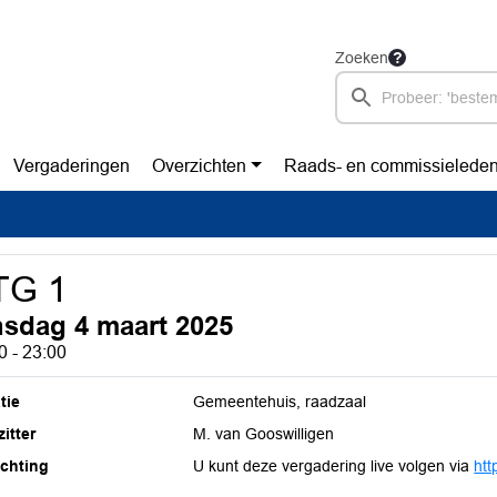
Zoeken
Vergaderingen
Overzichten
Raads- en commissielede
TG 1
nsdag 4 maart 2025
0 - 23:00
tie
Gemeentehuis, raadzaal
itter
M. van Gooswilligen
ichting
U kunt deze vergadering live volgen via
htt