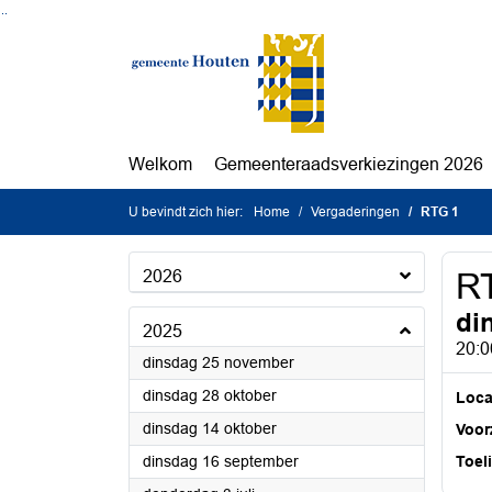
Ga naar de inhoud van deze pagina
Ga naar het zoeken
Ga naar het menu
Welkom
Gemeenteraadsverkiezingen 2026
U bevindt zich hier:
Home
Vergaderingen
RTG 1
2026
R
di
2025
20:0
2025
dinsdag 25 november
2025
dinsdag 28 oktober
Loca
2025
dinsdag 14 oktober
Voorz
2025
dinsdag 16 september
Toel