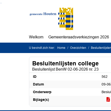
Ga naar de inhoud van deze pagina
Ga naar het zoeken
Ga naar het menu
Welkom
Gemeenteraadsverkiezingen 2026
U bevindt zich hier:
Home
Overzichten
Besluitenlijste
Besluitenlijsten college
Besluitenlijst BenW 02-06-2026 nr. 23
ID
562
Datum
09-06
Onderwerp
Beslu
Bijlage(s)