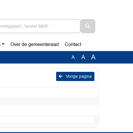
n
Over de gemeenteraad
Contact
A
A
A
Vorige pagina