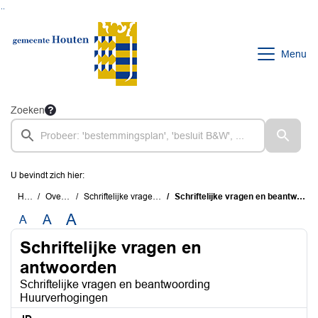
Ga naar de inhoud van deze pagina
Ga naar het zoeken
Ga naar het menu
Menu
Zoeken
U bevindt zich hier:
Home
Overzichten
Schriftelijke vragen en antwoorden
Schriftelijke vragen en beantwoording Huurverhogingen
A
A
A
Schriftelijke vragen en
antwoorden
Schriftelijke vragen en beantwoording
Huurverhogingen