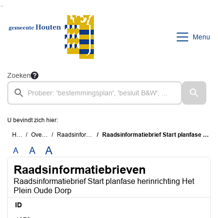
Ga naar de inhoud van deze pagina
Ga naar het zoeken
Ga naar het menu
Menu
Zoeken
U bevindt zich hier:
Home
Overzichten
Raadsinformatiebrieven
Raadsinformatiebrief Start planfase herinrichting Het Plein Oude Dorp
A
A
A
Raadsinformatiebrieven
Raadsinformatiebrief Start planfase herinrichting Het
Plein Oude Dorp
ID