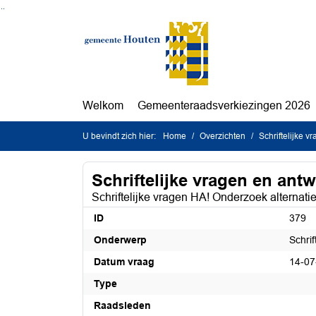
Ga naar de inhoud van deze pagina
Ga naar het zoeken
Ga naar het menu
Welkom
Gemeenteraadsverkiezingen 2026
U bevindt zich hier:
Home
Overzichten
Schriftelijke 
Schriftelijke vragen en ant
Schriftelijke vragen HA! Onderzoek alternati
ID
379
Onderwerp
Schri
Datum vraag
14-07
Type
Raadsleden