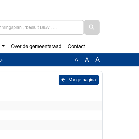
n
Over de gemeenteraad
Contact
A
A
A
g.
Vorige pagina