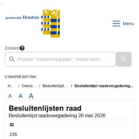
Ga naar de inhoud van deze pagina
Ga naar het zoeken
Ga naar het menu
Menu
Zoeken
U bevindt zich hier:
Home
Overzichten
Besluitenlijsten raad
Besluitenlijst raadsvergadering 26 mei 2026
A
A
A
Besluitenlijsten raad
Besluitenlijst raadsvergadering 26 mei 2026
ID
235