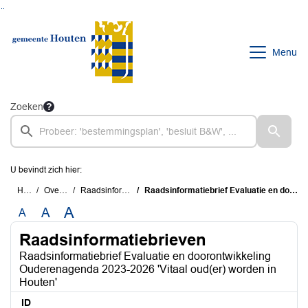
Ga naar de inhoud van deze pagina
Ga naar het zoeken
Ga naar het menu
Menu
Zoeken
U bevindt zich hier:
Home
Overzichten
Raadsinformatiebrieven
Raadsinformatiebrief Evaluatie en doorontwikkeling Ouderenagenda 2023-2026 'Vitaal oud(er) worden in Houten'
A
A
A
Raadsinformatiebrieven
Raadsinformatiebrief Evaluatie en doorontwikkeling
Ouderenagenda 2023-2026 'Vitaal oud(er) worden in
Houten'
ID