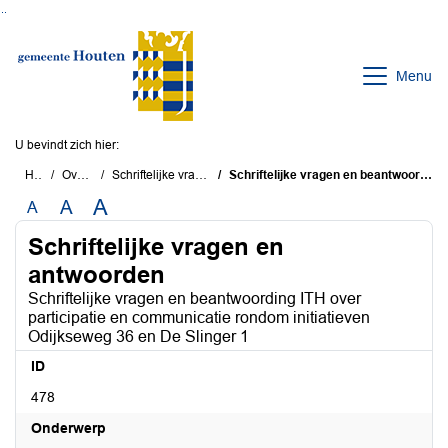
Ga naar de inhoud van deze pagina
Ga naar het zoeken
Ga naar het menu
Menu
U bevindt zich hier:
Home
Overzichten
Schriftelijke vragen en antwoorden
Schriftelijke vragen en beantwoording ITH over participatie en communicatie rondom initiatieven Odijkseweg 36 en De Slinger 1
A
A
A
Schriftelijke vragen en
antwoorden
Schriftelijke vragen en beantwoording ITH over
participatie en communicatie rondom initiatieven
Odijkseweg 36 en De Slinger 1
ID
478
Onderwerp