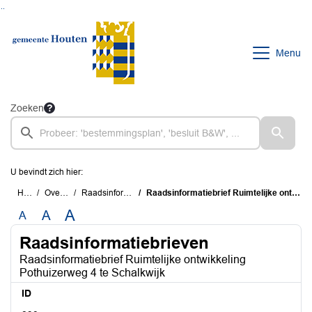
Ga naar de inhoud van deze pagina
Ga naar het zoeken
Ga naar het menu
Menu
Zoeken
U bevindt zich hier:
Home
Overzichten
Raadsinformatiebrieven
Raadsinformatiebrief Ruimtelijke ontwikkeling Pothuizerweg 4 te Schalkwijk
A
A
A
Raadsinformatiebrieven
Raadsinformatiebrief Ruimtelijke ontwikkeling
Pothuizerweg 4 te Schalkwijk
ID