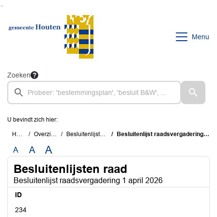
Ga naar de inhoud van deze pagina
Ga naar het zoeken
Ga naar het menu
Menu
Zoeken
U bevindt zich hier:
Home
Overzichten
Besluitenlijsten raad
Besluitenlijst raadsvergadering 1 april 2026
A
A
A
Besluitenlijsten raad
Besluitenlijst raadsvergadering 1 april 2026
ID
234