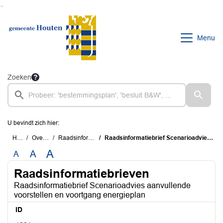
Ga naar de inhoud van deze pagina
Ga naar het zoeken
Ga naar het menu
Menu
Zoeken
U bevindt zich hier:
Home
Overzichten
Raadsinformatiebrieven
Raadsinformatiebrief Scenarioadvies aanvullende voorstellen en voortgang energieplan
A
A
A
Raadsinformatiebrieven
Raadsinformatiebrief Scenarioadvies aanvullende
voorstellen en voortgang energieplan
ID