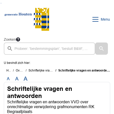
Ga naar de inhoud van deze pagina
Ga naar het zoeken
Ga naar het menu
Menu
Zoeken
U bevindt zich hier:
Home
Overzichten
Schriftelijke vragen en antwoorden
Schriftelijke vragen en antwoorden VVD over onrechtmatige verwijdering grafmonumenten RK Begraafplaats
A
A
A
Schriftelijke vragen en
antwoorden
Schriftelijke vragen en antwoorden VVD over
onrechtmatige verwijdering grafmonumenten RK
Begraafplaats