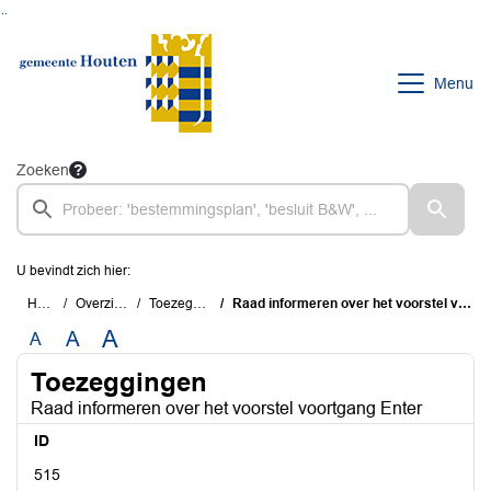
Ga naar de inhoud van deze pagina
Ga naar het zoeken
Ga naar het menu
Menu
Zoeken
U bevindt zich hier:
Home
Overzichten
Toezeggingen
Raad informeren over het voorstel voortgang Enter
A
A
A
Toezeggingen
Raad informeren over het voorstel voortgang Enter
ID
515