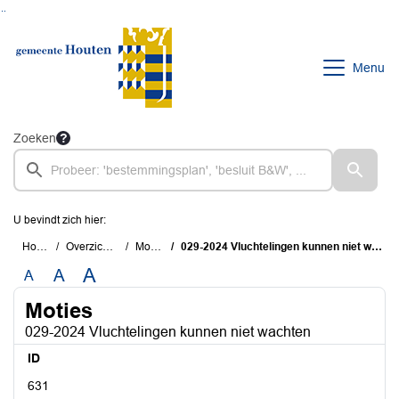
Ga naar de inhoud van deze pagina
Ga naar het zoeken
Ga naar het menu
Menu
Zoeken
U bevindt zich hier:
Home
Overzichten
Moties
029-2024 Vluchtelingen kunnen niet wachten
A
A
A
Moties
029-2024 Vluchtelingen kunnen niet wachten
ID
631