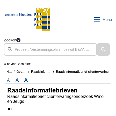
Ga naar de inhoud van deze pagina
Ga naar het zoeken
Ga naar het menu
Menu
Zoeken
U bevindt zich hier:
Home
Overzichten
Raadsinformatiebrieven
Raadsinformatiebrief clientervaringsonderzoek Wmo en Jeugd
A
A
A
Raadsinformatiebrieven
Raadsinformatiebrief clientervaringsonderzoek Wmo
en Jeugd
ID