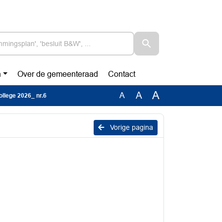
n
Over de gemeenteraad
Contact
A
A
A
ollege 2026_ nr.6
Vorige pagina