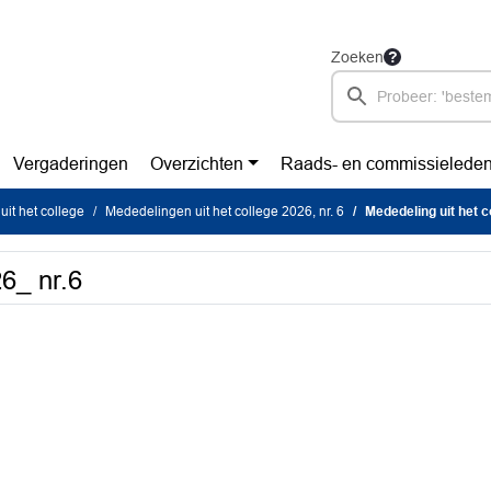
Zoeken
Vergaderingen
Overzichten
Raads- en commissielede
it het college
Mededelingen uit het college 2026, nr. 6
Mededeling uit het c
26_ nr.6