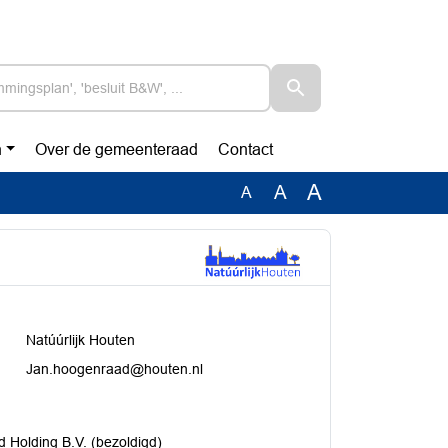
n
Over de gemeenteraad
Contact
A
A
A
Natúúrlijk Houten
Jan.hoogenraad@houten.nl
 Holding B.V. (bezoldigd)