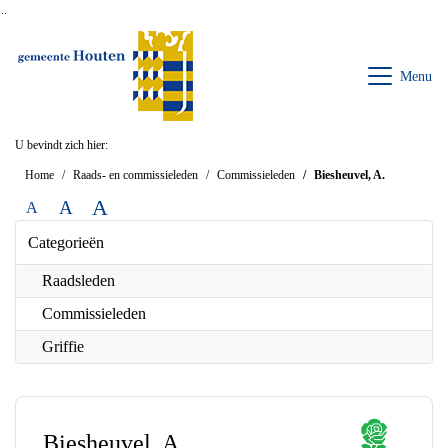
Ga naar de inhoud van deze pagina
Ga naar het zoeken
Ga naar het menu
Menu
U bevindt zich hier:
Home
Raads- en commissieleden
Commissieleden
Biesheuvel, A.
A
A
A
Categorieën
Raadsleden
Commissieleden
Griffie
Biesheuvel, A.