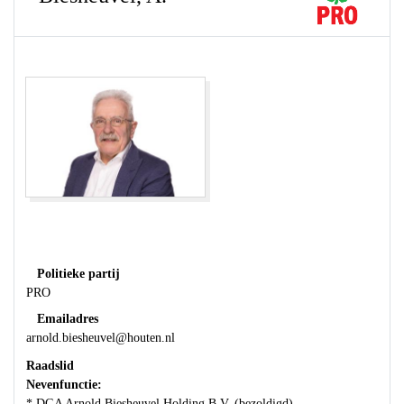
Politieke partij
PRO
Emailadres
arnold.biesheuvel@houten.nl
Raadslid
Nevenfunctie:
* DGA Arnold Biesheuvel Holding B.V. (bezoldigd)