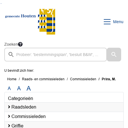
Ga naar de inhoud van deze pagina
Ga naar het zoeken
Ga naar het menu
Menu
Zoeken
U bevindt zich hier:
Home
Raads- en commissieleden
Commissieleden
Prins, M.
A
A
A
Categorieën
Raadsleden
Commissieleden
Griffie