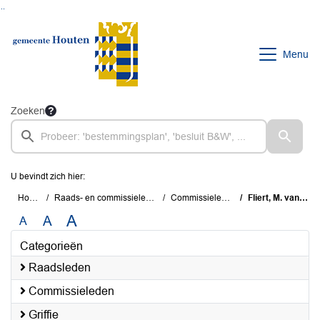
Ga naar de inhoud van deze pagina
Ga naar het zoeken
Ga naar het menu
Menu
Zoeken
U bevindt zich hier:
Home
Raads- en commissieleden
Commissieleden
Fliert, M. van de
A
A
A
Categorieën
Raadsleden
Commissieleden
Griffie