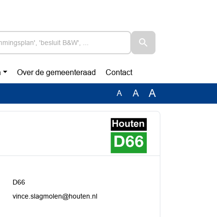
n
Over de gemeenteraad
Contact
A
A
A
D66
vince.slagmolen@houten.nl