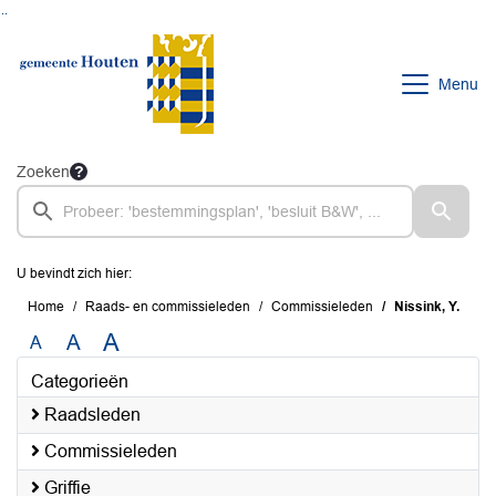
Ga naar de inhoud van deze pagina
Ga naar het zoeken
Ga naar het menu
Menu
Zoeken
U bevindt zich hier:
Home
Raads- en commissieleden
Commissieleden
Nissink, Y.
A
A
A
Categorieën
Raadsleden
Commissieleden
Griffie