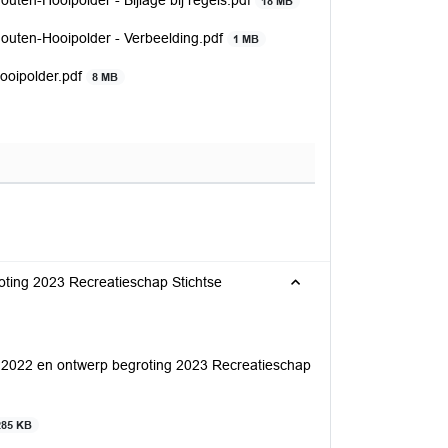
uten-Hooipolder - Bijlage bij regels.pdf
18 MB
Houten-Hooipolder - Verbeelding.pdf
1 MB
ooipolder.pdf
8 MB
oting 2023 Recreatieschap Stichtse
g 2022 en ontwerp begroting 2023 Recreatieschap
285 KB