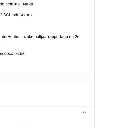
ide betaling
168 KB
022 SGL.pdf
438 KB
ente Houten inzake halfjaarrapportage en 2e
jen.docx
40 KB