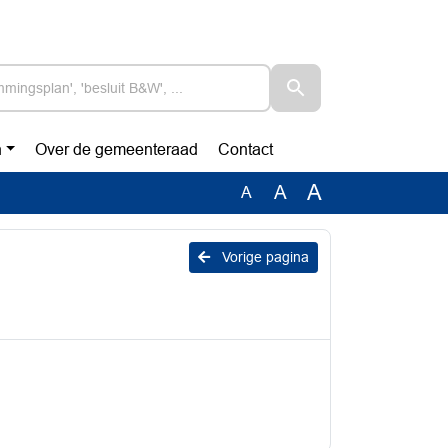
n
Over de gemeenteraad
Contact
A
A
A
Vorige pagina