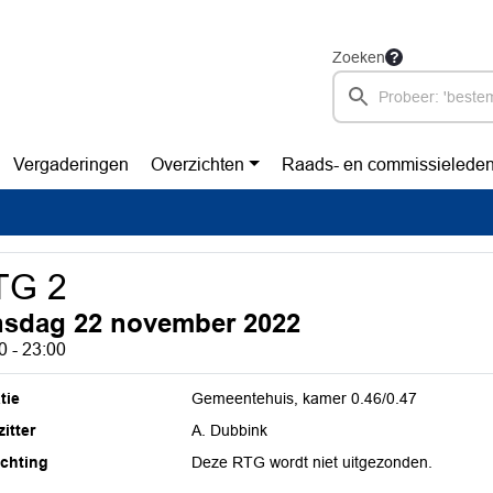
Zoeken
Vergaderingen
Overzichten
Raads- en commissielede
TG 2
nsdag 22 november 2022
0 - 23:00
tie
Gemeentehuis, kamer 0.46/0.47
itter
A. Dubbink
ichting
Deze RTG wordt niet uitgezonden.