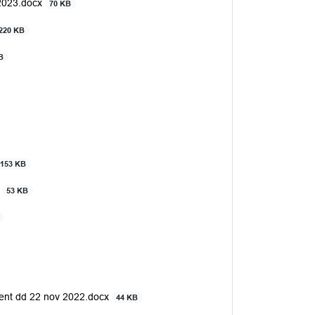
 2023.docx
70 KB
220 KB
B
153 KB
x
53 KB
ocent dd 22 nov 2022.docx
44 KB