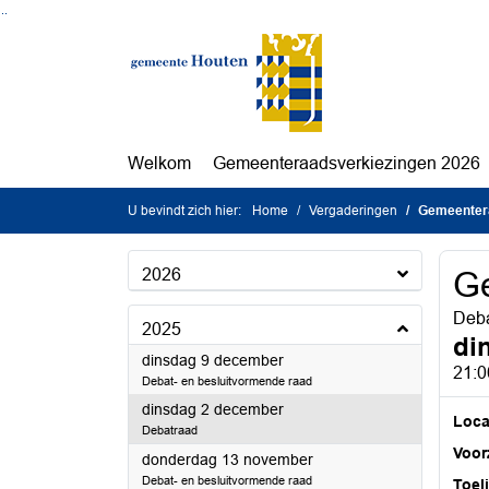
Ga naar de inhoud van deze pagina
Ga naar het zoeken
Ga naar het menu
Welkom
Gemeenteraadsverkiezingen 2026
U bevindt zich hier:
Home
Vergaderingen
Gemeenter
2026
G
Deb
2025
di
2025
dinsdag 9 december
21:0
Debat- en besluitvormende raad
2025
dinsdag 2 december
Loca
Debatraad
Voorz
2025
donderdag 13 november
Debat- en besluitvormende raad
Toel