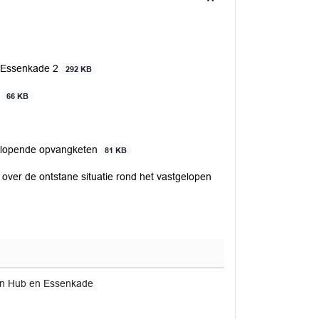
e Essenkade 2
292 KB
)
66 KB
stlopende opvangketen
81 KB
over de ontstane situatie rond het vastgelopen
en Hub en Essenkade