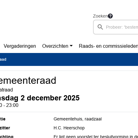
Zoeken
Vergaderingen
Overzichten
Raads- en commissielede
aad
emeenteraad
atraad
nsdag 2 december 2025
0 - 23:00
tie
Gemeentehuis, raadzaal
itter
H.C. Heerschop
ichting
Er ligt geen voorstel ter besluitvorming in 