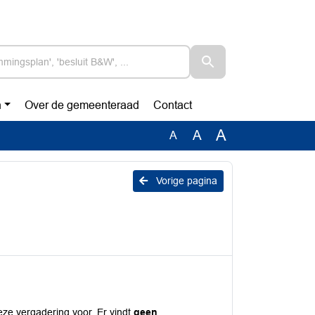
n
Over de gemeenteraad
Contact
A
A
A
Vorige pagina
deze vergadering voor. Er vindt
geen