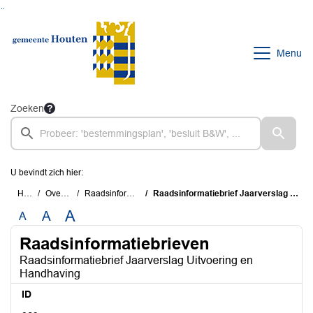
Ga naar de inhoud van deze pagina
Ga naar het zoeken
Ga naar het menu
Menu
Zoeken
U bevindt zich hier:
Home
Overzichten
Raadsinformatiebrieven
Raadsinformatiebrief Jaarverslag Uitvoering en Handhaving
A
A
A
Raadsinformatiebrieven
Raadsinformatiebrief Jaarverslag Uitvoering en
Handhaving
ID