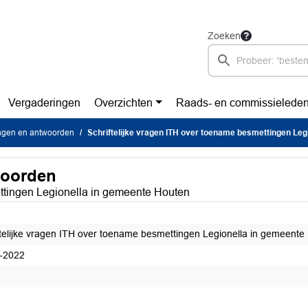
Zoeken
Vergaderingen
Overzichten
Raads- en commissielede
vragen en antwoorden
Schriftelijke vragen ITH over toename besmettingen Legionella in gemee
woorden
ettingen Legionella in gemeente Houten
ftelijke vragen ITH over toename besmettingen Legionella in gemeente
-2022