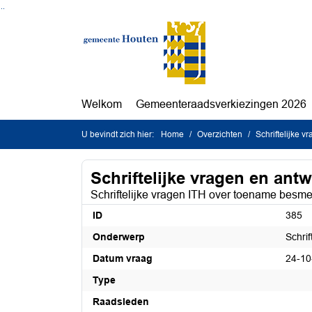
Ga naar de inhoud van deze pagina
Ga naar het zoeken
Ga naar het menu
Welkom
Gemeenteraadsverkiezingen 2026
U bevindt zich hier:
Home
Overzichten
Schriftelijke 
Schriftelijke vragen en ant
Schriftelijke vragen ITH over toename besm
ID
385
Onderwerp
Schri
Datum vraag
24-10
Type
Raadsleden