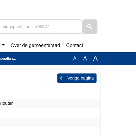
n
Over de gemeenteraad
Contact
A
A
A
nte Houten
Vorige pagina
 Houten