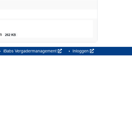
en
262 KB
iBabs Vergadermanagement
Inloggen