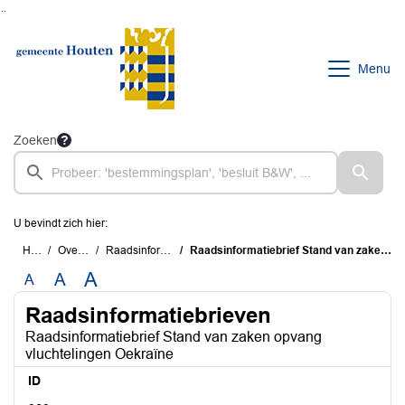
Ga naar de inhoud van deze pagina
Ga naar het zoeken
Ga naar het menu
Menu
Zoeken
U bevindt zich hier:
Home
Overzichten
Raadsinformatiebrieven
Raadsinformatiebrief Stand van zaken opvang vluchtelingen Oekraïne
A
A
A
Raadsinformatiebrieven
Raadsinformatiebrief Stand van zaken opvang
vluchtelingen Oekraïne
ID