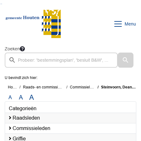
Ga naar de inhoud van deze pagina
Ga naar het zoeken
Ga naar het menu
Menu
Zoeken
U bevindt zich hier:
Home
Raads- en commissieleden
Commissieleden
Steinvoorn, Deany van
A
A
A
Categorieën
Raadsleden
Commissieleden
Griffie