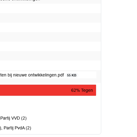
en bij nieuwe ontwikkelingen.pdf
55 KB
62% Tegen
 Partij VVD (2)
), Partij PvdA (2)