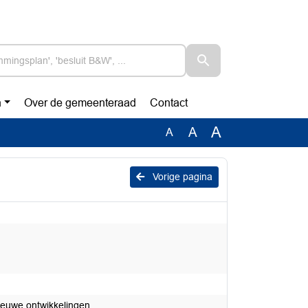
n
Over de gemeenteraad
Contact
A
A
A
Vorige pagina
ieuwe ontwikkelingen