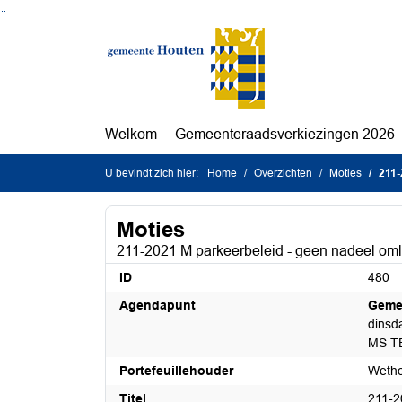
Ga naar de inhoud van deze pagina
Ga naar het zoeken
Ga naar het menu
Welkom
Gemeenteraadsverkiezingen 2026
U bevindt zich hier:
Home
Overzichten
Moties
211-20
Moties
211-2021 M parkeerbeleid - geen nadeel oml
ID
480
Agendapunt
Geme
dinsd
MS T
Portefeuillehouder
Wetho
Titel
211-2