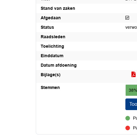
Stand van zaken
Afg
Afgedaan
Status
verwo
Raadsleden
Toelichting
Einddatum
Datum afdoening
Bijlage(s)
Stemmen
38%
To
Pa
voor
Pa
tegen