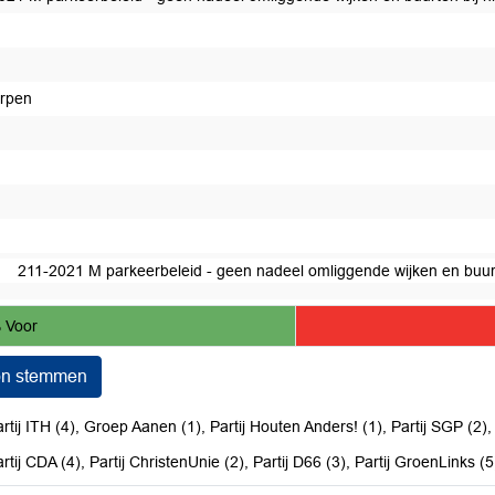
edaan
rpen
211-2021 M parkeerbeleid - geen nadeel omliggende wijken en buurt
 Voor
on stemmen
rtij ITH (4), Groep Aanen (1), Partij Houten Anders! (1), Partij SGP (2),
rtij CDA (4), Partij ChristenUnie (2), Partij D66 (3), Partij GroenLinks (5