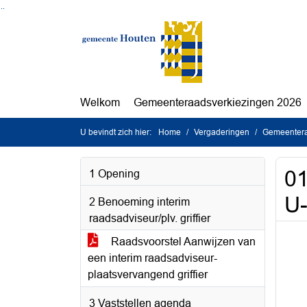
Ga naar de inhoud van deze pagina
Ga naar het zoeken
Ga naar het menu
Welkom
Gemeenteraadsverkiezingen 2026
U bevindt zich hier:
Home
Vergaderingen
Gemeentera
01
1 Opening
U-
2 Benoeming interim
raadsadviseur/plv. griffier
Raadsvoorstel Aanwijzen van
een interim raadsadviseur-
plaatsvervangend griffier
3 Vaststellen agenda