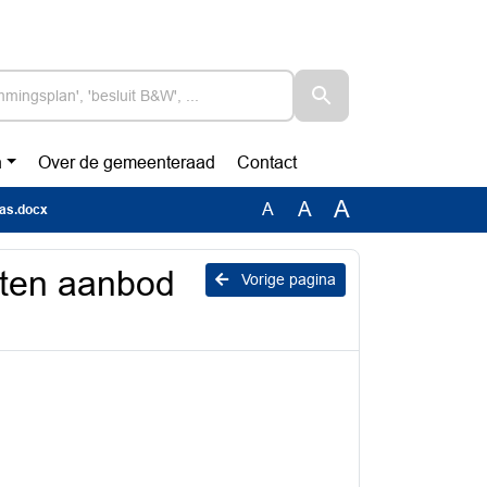
n
Over de gemeenteraad
Contact
A
A
A
pas.docx
oten aanbod
Vorige pagina