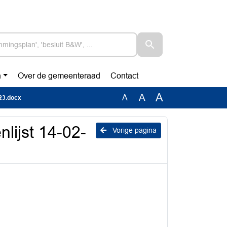
n
Over de gemeenteraad
Contact
A
A
A
023.docx
lijst 14-02-
Vorige pagina