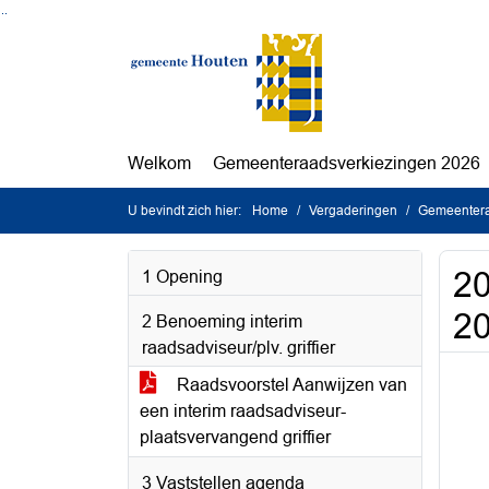
Ga naar de inhoud van deze pagina
Ga naar het zoeken
Ga naar het menu
Welkom
Gemeenteraadsverkiezingen 2026
U bevindt zich hier:
Home
Vergaderingen
Gemeentera
20
1 Opening
2
2 Benoeming interim
raadsadviseur/plv. griffier
Raadsvoorstel Aanwijzen van
een interim raadsadviseur-
plaatsvervangend griffier
3 Vaststellen agenda