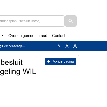
n
Over de gemeenteraad
Contact
A
A
A
appelijke Regeling WIL
besluit
Vorige pagina
geling WIL