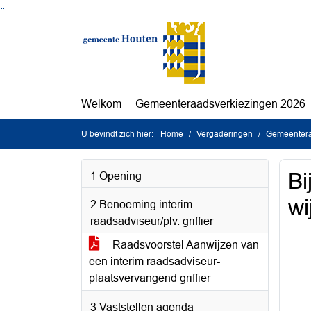
Ga naar de inhoud van deze pagina
Ga naar het zoeken
Ga naar het menu
Welkom
Gemeenteraadsverkiezingen 2026
U bevindt zich hier:
Home
Vergaderingen
Gemeentera
Bi
1 Opening
wi
2 Benoeming interim
raadsadviseur/plv. griffier
Raadsvoorstel Aanwijzen van
een interim raadsadviseur-
plaatsvervangend griffier
3 Vaststellen agenda