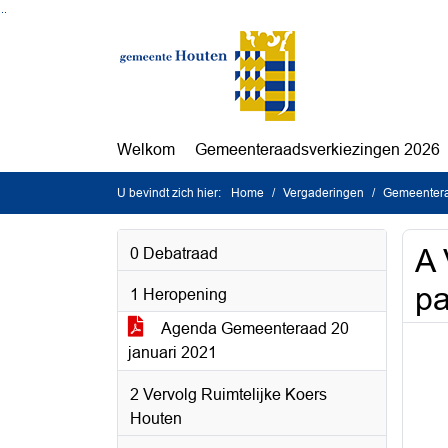
Ga naar de inhoud van deze pagina
Ga naar het zoeken
Ga naar het menu
Welkom
Gemeenteraadsverkiezingen 2026
U bevindt zich hier:
Home
Vergaderingen
Gemeentera
A 
0 Debatraad
pa
1 Heropening
Agenda Gemeenteraad 20
januari 2021
2 Vervolg Ruimtelijke Koers
Houten