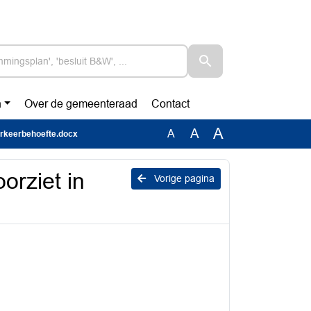
n
Over de gemeenteraad
Contact
A
A
A
arkeerbehoefte.docx
orziet in
Vorige pagina